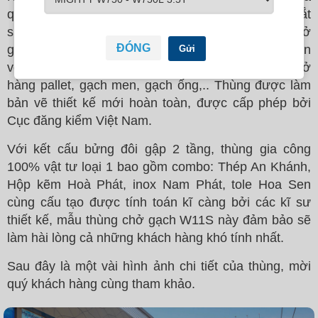
qua, Xưởng thùng Hyundai Việt Nhân vừa cho ra mắt
siêu phẩm Hyundai Mighty W11S Euro 5 thùng chở
ĐÓNG
gạch chuyên dùng. Đây là thiết kế vượt trội, làm bản
Gửi
vẽ đầy đủ dành riêng cho nhóm khách hàng chở
hàng pallet, gạch men, gạch ống,.. Thùng được làm
bản vẽ thiết kế mới hoàn toàn, được cấp phép bởi
Cục đăng kiểm Việt Nam.
Với kết cấu bửng đôi gập 2 tầng, thùng gia công
100% vật tư loại 1 bao gồm combo: Thép An Khánh,
Hộp kẽm Hoà Phát, inox Nam Phát, tole Hoa Sen
cùng cấu tạo được tính toán kĩ càng bởi các kĩ sư
thiết kế, mẫu thùng chở gạch W11S này đảm bảo sẽ
làm hài lòng cả những khách hàng khó tính nhất.
Sau đây là một vài hình ảnh chi tiết của thùng, mời
quý khách hàng cùng tham khảo.