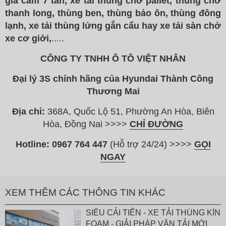
gia cầm 7 tấn, xe tải thùng chở pallet, thùng chở
thanh long, thùng ben, thùng bảo ôn, thùng đông
lạnh, xe tải thùng lửng gắn cẩu hay xe tải sàn chở
xe cơ giới,
.....
CÔNG TY TNHH Ô TÔ VIỆT NHÂN
Đại lý 3S chính hãng của Hyundai Thành Công
Thương Mai
Địa chỉ:
368A, Quốc Lộ 51, Phường An Hòa, Biên
Hòa, Đồng Nai >>>>
CHỈ ĐƯỜNG
Hotline:
0967 764 447
(Hỗ trợ 24/24) >>>>
GỌI
NGAY
XEM THÊM CÁC THÔNG TIN KHÁC
SIÊU CẢI TIẾN - XE TẢI THÙNG KÍN
FOAM - GIẢI PHÁP VẬN TẢI MỚI