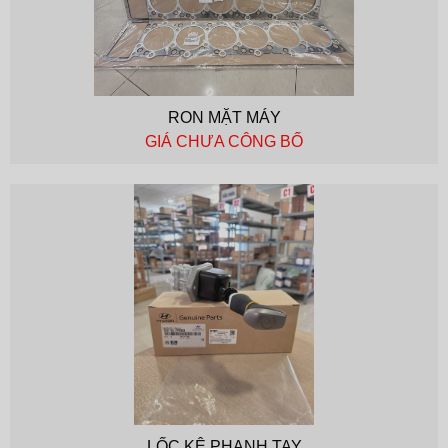
RON MẶT MÁY
GIÁ CHƯA CÔNG BỐ
LỐC KÊ PHANH TAY