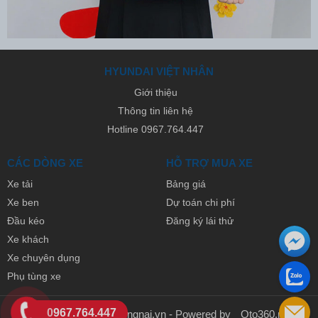
HYUNDAI VIỆT NHÂN
Giới thiệu
Thông tin liên hệ
Hotline 0967.764.447
CÁC DÒNG XE
HỖ TRỢ MUA XE
Xe tải
Bảng giá
Xe ben
Dự toán chi phí
Đầu kéo
Đăng ký lái thử
Xe khách
Xe chuyên dụng
Phụ tùng xe
0967.764.447
© 2026 Xetaihyundaidongnai.vn - Powered by
Oto360.net