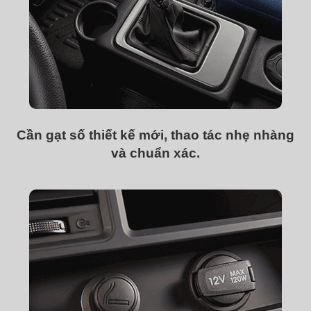
Cần gạt số thiết kế mới, thao tác nhẹ nhàng
và chuẩn xác.