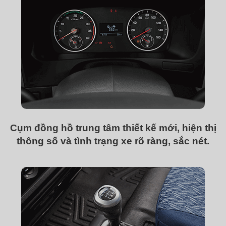
Cụm đồng hồ trung tâm thiết kế mới, hiện thị
thông số và tình trạng xe rõ ràng, sắc nét.