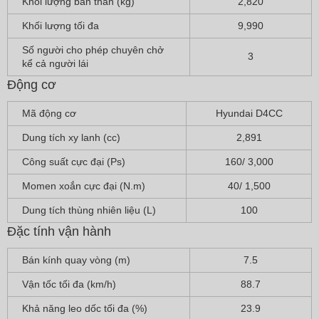
Khối lượng bản thân (kg)
2,820
Khối lượng tối đa
9,990
Số người cho phép chuyên chở
3
kể cả người lái
Động cơ
Mã động cơ
Hyundai D4CC
Dung tích xy lanh (cc)
2,891
Công suất cực đại (Ps)
160/ 3,000
Momen xoắn cực đại (N.m)
40/ 1,500
Dung tích thùng nhiên liệu (L)
100
Đặc tính vận hành
Bán kính quay vòng (m)
7.5
Vận tốc tối đa (km/h)
88.7
Khả năng leo dốc tối đa (%)
23.9