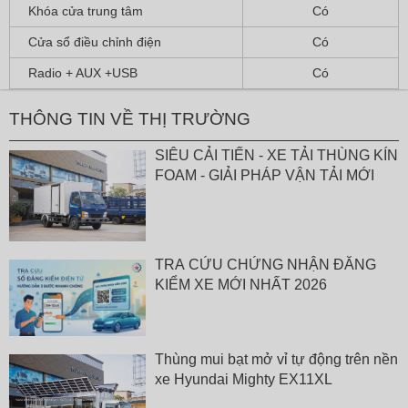
Khóa cửa trung tâm
Có
Cửa sổ điều chỉnh điện
Có
Radio + AUX +USB
Có
THÔNG TIN VỀ THỊ TRƯỜNG
SIÊU CẢI TIẾN - XE TẢI THÙNG KÍN
FOAM - GIẢI PHÁP VẬN TẢI MỚI
TRA CỨU CHỨNG NHẬN ĐĂNG
KIỂM XE MỚI NHẤT 2026
Thùng mui bạt mở vỉ tự động trên nền
xe Hyundai Mighty EX11XL